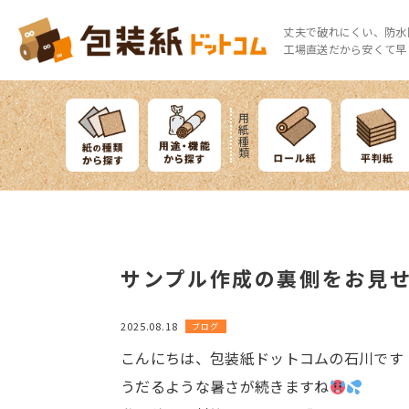
丈夫で破れにくい、防水
工場直送だから安くて早
用紙種類
サンプル作成の裏側をお見
2025.08.18
ブログ
こんにちは、包装紙ドットコムの石川です
うだるような暑さが続きますね