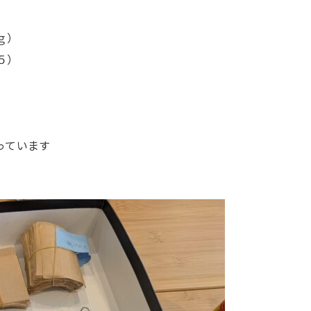
ｇ）
５）
っています