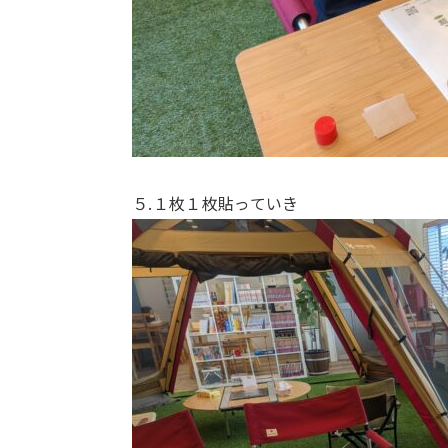
５.１枚１枚貼っていき