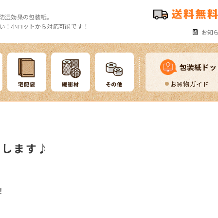
防湿効果の包装紙。
い！小ロットから対応可能です！
お知
包装紙ドッ
お買物ガイド
せします♪
！