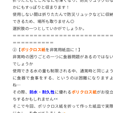
かにもすっぽりと収まります！
使用しない間は折りたたんで防災リュックなどに収
できるため、場所も取りません◎
選択肢の一つとしていかがでしょうか。
＝＝＝＝＝＝＝＝＝＝＝＝＝＝＝＝＝＝＝＝＝＝＝
＝＝＝＝＝＝＝＝＝＝
②【
ポリクロス紙
を非常用紙皿に！】
非常時の困りごとの一つに食器問題があるのではな
でしょうか
使用できる水の量も制限される中、通常時と同じよ
に食器で食事をする、というのは困難になります
ね…
その際、
防水
・
耐久性
に優れる
ポリクロス紙
がお役
ちするかもしれません
そこで今回、ポリクロス紙を折って作った紙皿で実
にカレーを食べてみました