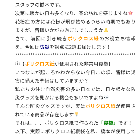
スタッフの橋本です。
次第に暖かい日も多くなり、春の訪れを感じますね
花粉症の方には花粉が飛び始めるつらい時期でもあ
ますが、皆様いかがお過ごしでしょうか
さて、前回に引き続き
ポリクロス紙
のお役立ち情
を、今回は
防災
を観点に2選お届けします！
******************************************************
①【
ポリクロス紙
が使用された非常用寝袋】
いつなにが起こるかわからない今日この頃、皆様は
害に備えた準備はしていますか？
私たちの住む自然災害の多い日本では、日々様々な
災グッズを見かける機会も多いですよね
そんな防災グッズですが、実は
ポリクロス紙
が使用
れている商品が存在します
それは、、、ポリクロス紙で作られた
「寝袋」
です！
以下、実際にポリクロス紙寝袋を私、橋本が使用し