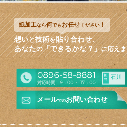
紙加工
何
お任せ
！
なら
でも
ください
想い
技術
貼り合わせ、
と
を
あなた
「できるかな？」
の
に応えま
0896-58-8881
担
石川
当
対応時間 9：00 ～ 17：00
メール
お問い合わせ
での