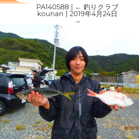
PA140588
|
←
釣りクラブ
kounan
|
2019年4月24日
→