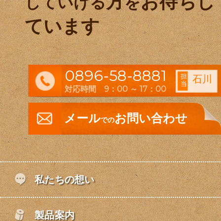
方
お待ちし
していける
を
ています
0896-58-8881
担
石川
当
対応時間 9：00 ～ 17：00
メール
お問い合わせ
での
私たちの想い
製品案内