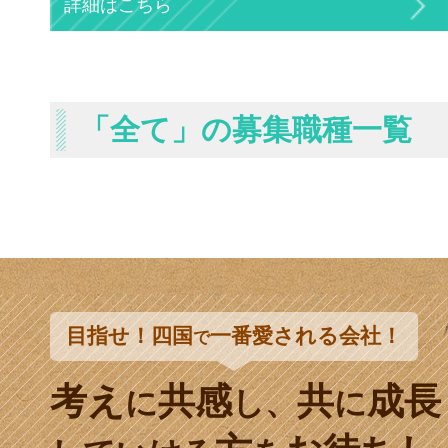
詳細はこちら
「全て」の募集職種一覧
目指せ！四国
一番愛される会社！
で
考え
共感
共
成長
に
し、
に