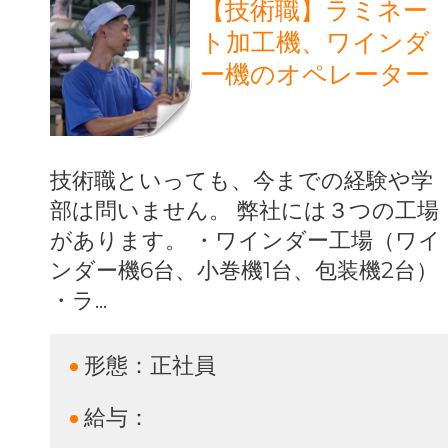
【技術職】ラミネー
ト加工機、ワインダ
ー機のオペレーター
技術職といっても、今までの経験や学
部は問いません。 弊社には３つの工場
があります。 ・ワインダー工場（ワイ
ンダー機6台、小巻機1台、包装機2台）
・ラ...
形態：
正社員
給与：