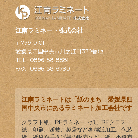
江南ラミネート株式会社
〒799-0101
愛媛県四国中央市川之江町379番地
TEL :
0896-58-8881
FAX : 0896-58-8790
江南ラミネートは「紙のまち」愛媛県四
国中央市にあるラミネート加工会社です
クラフト紙、PEラミネート紙、PEクロス
紙、印刷、断裁、製袋など各種紙加工、包装
紙、紙袋や手提げ袋の販売など、紙、不織布