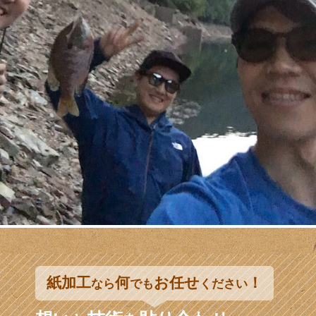
紙加工
何
お任せ
！
なら
でも
ください