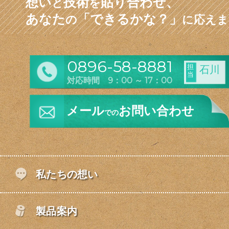
想い
技術
貼り合わせ、
と
を
あなた
「できるかな？」
の
に応えま
0896-58-8881
担
石川
当
対応時間 9：00 ～ 17：00
メール
お問い合わせ
での
私たちの想い
製品案内