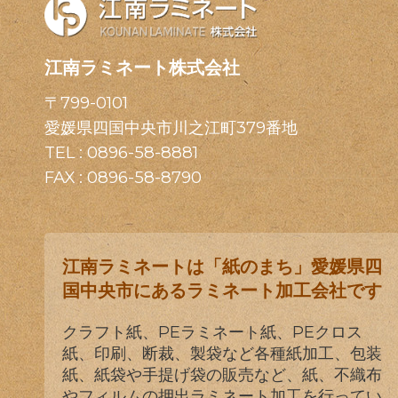
江南ラミネート株式会社
〒799-0101
愛媛県四国中央市川之江町379番地
TEL :
0896-58-8881
FAX : 0896-58-8790
江南ラミネートは「紙のまち」愛媛県四
国中央市にあるラミネート加工会社です
クラフト紙、PEラミネート紙、PEクロス
紙、印刷、断裁、製袋など各種紙加工、包装
紙、紙袋や手提げ袋の販売など、紙、不織布
やフィルムの押出ラミネート加工を行ってい