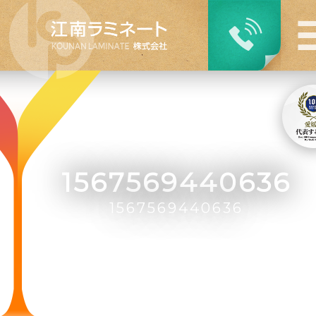
1567569440636