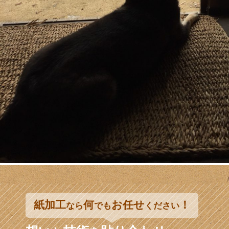
紙加工
何
お任せ
！
なら
でも
ください