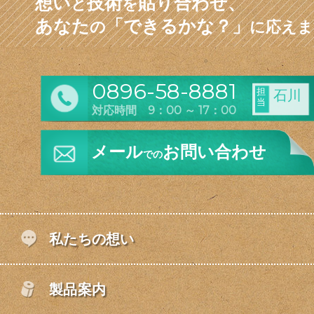
想い
技術
貼り合わせ、
と
を
あなた
「できるかな？」
の
に応えま
0896-58-8881
担
石川
当
対応時間 9：00 ～ 17：00
メール
お問い合わせ
での
私たちの想い
製品案内