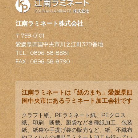
江南ラミネート株式会社
〒799-0101
愛媛県四国中央市川之江町379番地
TEL :
0896-58-8881
FAX : 0896-58-8790
江南ラミネートは「紙のまち」愛媛県四
国中央市にあるラミネート加工会社です
クラフト紙、PEラミネート紙、PEクロス
紙、印刷、断裁、製袋など各種紙加工、包装
紙、紙袋や手提げ袋の販売など、紙、不織布
やフィルムの押出ラミネート加工を行ってい