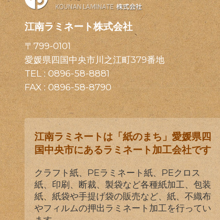
江南ラミネート株式会社
〒799-0101
愛媛県四国中央市川之江町379番地
TEL :
0896-58-8881
FAX : 0896-58-8790
江南ラミネートは「紙のまち」愛媛県四
国中央市にあるラミネート加工会社です
クラフト紙、PEラミネート紙、PEクロス
紙、印刷、断裁、製袋など各種紙加工、包装
紙、紙袋や手提げ袋の販売など、紙、不織布
やフィルムの押出ラミネート加工を行ってい
ます。