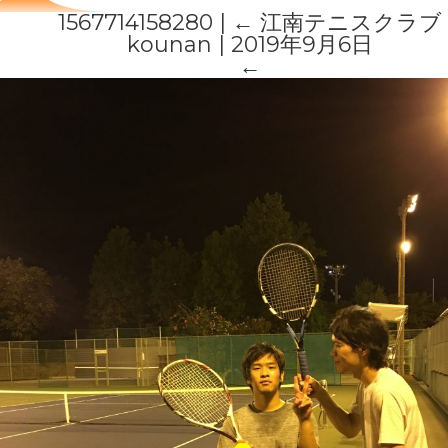
1567714158280
|
←
江南テニスクラブ
kounan
|
2019年9月6日
←