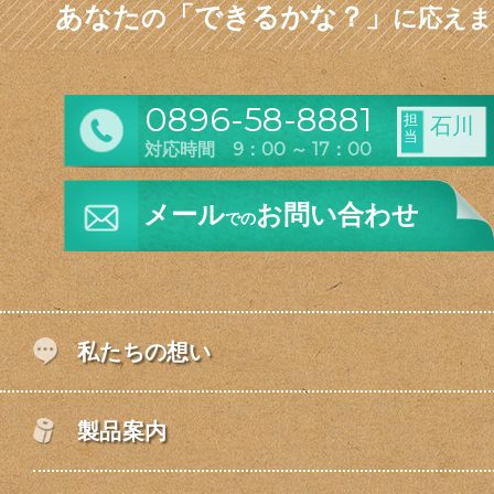
あなた
「できるかな？」
の
に応えま
0896-58-8881
担
石川
当
対応時間 9：00 ～ 17：00
メール
お問い合わせ
での
私たちの想い
製品案内