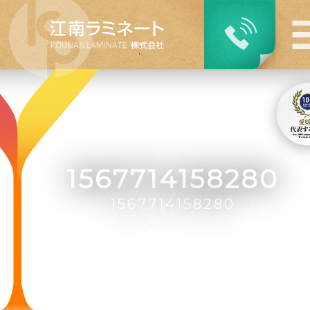
1567714158280