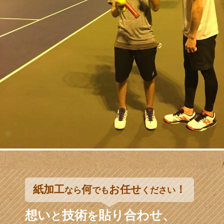
紙加工
何
お任せ
！
なら
でも
ください
想い
技術
貼り合わせ、
と
を