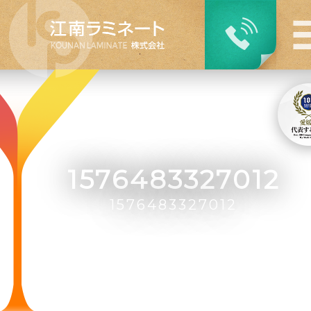
1576483327012