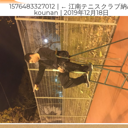
1576483327012
|
←
江南テニスクラブ納
kounan
|
2019年12月18日