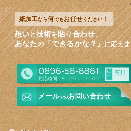
紙加工
何
お任せ
！
なら
でも
ください
想い
技術
貼り合わせ、
と
を
あなた
「できるかな？」
の
に応えま
0896-58-8881
担
石川
当
対応時間 9：00 ～ 17：00
メール
お問い合わせ
での