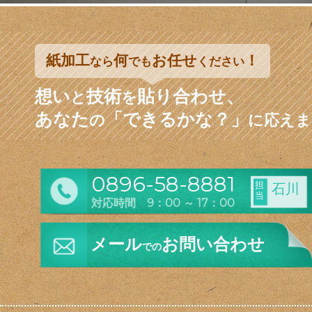
紙加工
何
お任せ
！
なら
でも
ください
想い
技術
貼り合わせ、
と
を
あなた
「できるかな？」
の
に応えま
0896-58-8881
担
石川
当
対応時間 9：00 ～ 17：00
メール
お問い合わせ
での