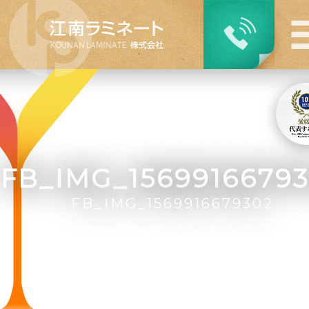
FB_IMG_1569916679