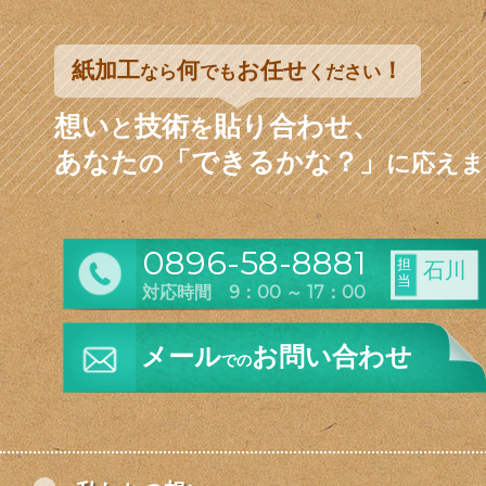
紙加工
何
お任せ
！
なら
でも
ください
想い
技術
貼り合わせ、
と
を
あなた
「できるかな？」
の
に応えま
0896-58-8881
担
石川
当
対応時間 9：00 ～ 17：00
メール
お問い合わせ
での