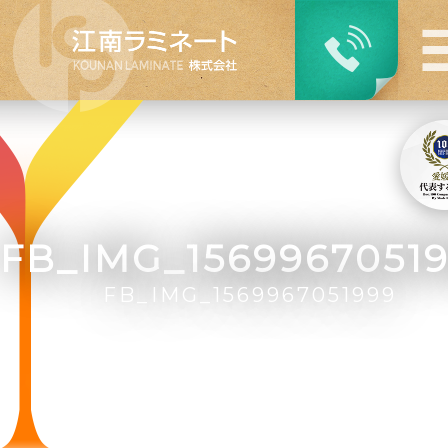
FB_IMG_1569967051