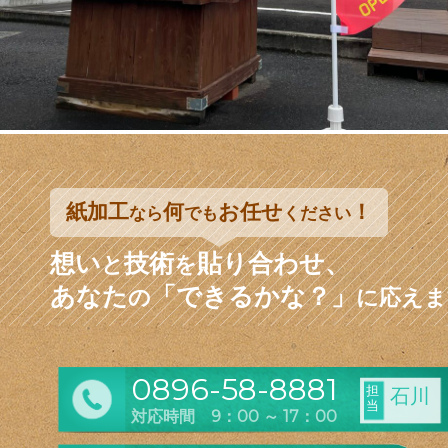
紙加工
何
お任せ
！
なら
でも
ください
想い
技術
貼り合わせ、
と
を
あなた
「できるかな？」
の
に応えま
0896-58-8881
担
石川
当
対応時間 9：00 ～ 17：00