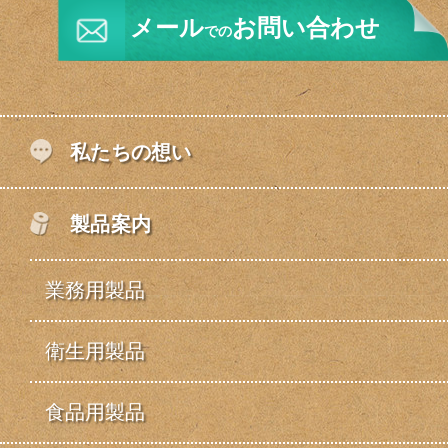
メール
お問い合わせ
での
私たちの想い
製品案内
業務用製品
衛生用製品
食品用製品