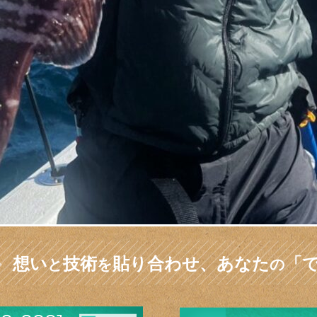
想い
技術
貼り合わせ、
あなた
「
と
を
の