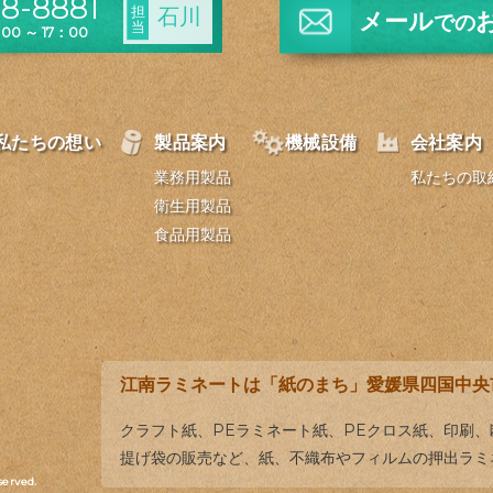
8-8881
担
石川
メール
での
当
0 ～ 17：00
私たちの想い
製品案内
機械設備
会社案内
業務用製品
私たちの取
衛生用製品
食品用製品
江南ラミネートは「紙のまち」愛媛県四国中央
クラフト紙、PEラミネート紙、PEクロス紙、印刷
提げ袋の販売など、紙、不織布やフィルムの押出ラミ
served.