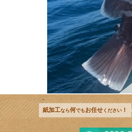
紙加工
何
お任せ
！
なら
でも
ください