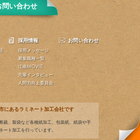
お問い合わせ
採用情報
お問い合わせ
組
採用メッセージ
募集職種一覧
江南MOVIE
先輩インタビュー
人間力向上委員会
市にあるラミネート加工会社です
、断裁、製袋など各種紙加工、包装紙、紙袋や手
ネート加工を行っています。