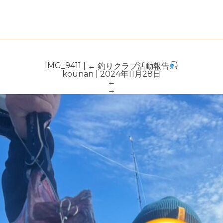
IMG_9411
|
←
釣りクラブ活動報告
kounan
|
2024年11月28日
←
→