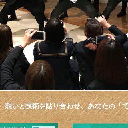
想い
技術
貼り合わせ、
あなた
「
と
を
の