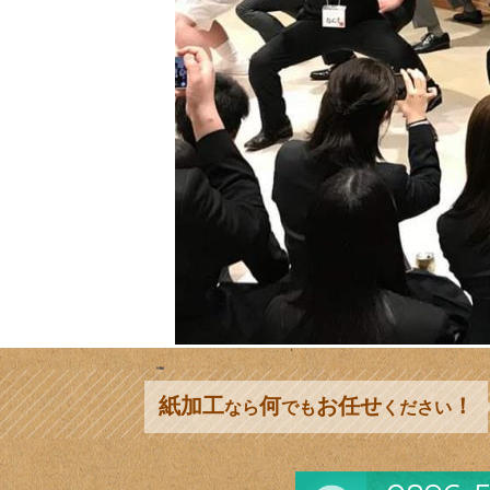
紙加工
何
お任せ
！
なら
でも
ください