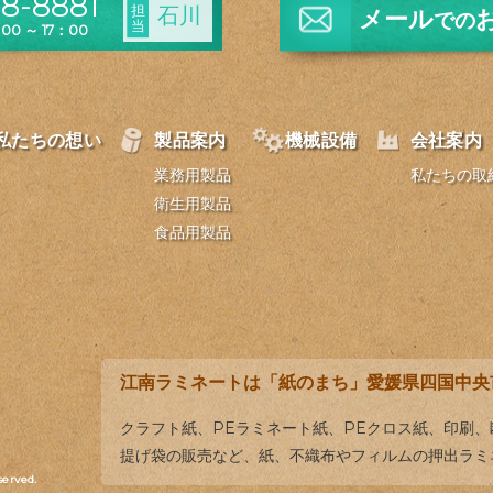
8-8881
担
石川
メール
での
当
0 ～ 17：00
私たちの想い
製品案内
機械設備
会社案内
業務用製品
私たちの取
衛生用製品
食品用製品
江南ラミネートは「紙のまち」愛媛県四国中央
クラフト紙、PEラミネート紙、PEクロス紙、印刷
提げ袋の販売など、紙、不織布やフィルムの押出ラミ
served.