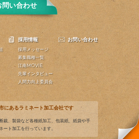
お問い合わせ
採用情報
お問い合わせ
組
採用メッセージ
募集職種一覧
江南MOVIE
先輩インタビュー
人間力向上委員会
市にあるラミネート加工会社です
、断裁、製袋など各種紙加工、包装紙、紙袋や手
ネート加工を行っています。