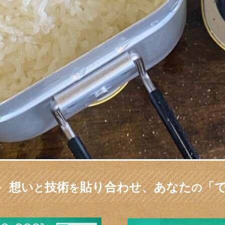
想い
技術
貼り合わせ、
あなた
「
と
を
の