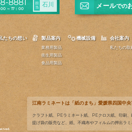
8-8881
担
石川
メール
での
当
0 ～ 17：00
私たちの想い
製品案内
機械設備
会社案内
業務用製品
私たちの取
衛生用製品
食品用製品
江南ラミネートは「紙のまち」愛媛県四国中央
クラフト紙、PEラミネート紙、PEクロス紙、印刷
提げ袋の販売など、紙、不織布やフィルムの押出ラミ
served.