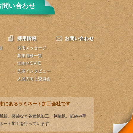
お問い合わせ
採用情報
お問い合わせ
組
採用メッセージ
募集職種一覧
江南MOVIE
先輩インタビュー
人間力向上委員会
市にあるラミネート加工会社です
、断裁、製袋など各種紙加工、包装紙、紙袋や手
ネート加工を行っています。