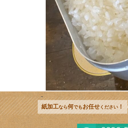
紙加工
何
お任せ
！
なら
でも
ください