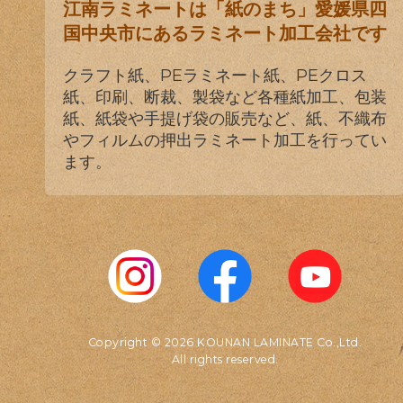
江南ラミネートは「紙のまち」愛媛県四
国中央市にあるラミネート加工会社です
クラフト紙、PEラミネート紙、PEクロス
紙、印刷、断裁、製袋など各種紙加工、包装
紙、紙袋や手提げ袋の販売など、紙、不織布
やフィルムの押出ラミネート加工を行ってい
ます。
Copyright © 2026 KOUNAN LAMINATE Co.,Ltd.
All rights reserved.