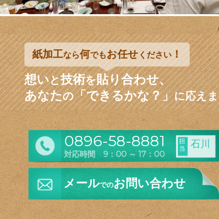
紙加工
何
お任せ
！
なら
でも
ください
想い
技術
貼り合わせ、
と
を
あなた
「できるかな？」
の
に応えま
0896-58-8881
担
石川
当
対応時間 9：00 ～ 17：00
メール
お問い合わせ
での