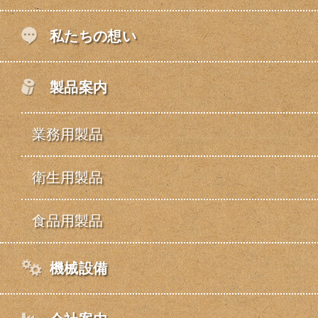
私たちの想い
製品案内
業務用製品
衛生用製品
食品用製品
機械設備