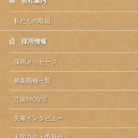
会社案内
私たちの取組
採用情報
採用メッセージ
募集職種一覧
江南MOVIE
先輩インタビュー
人間力向上委員会