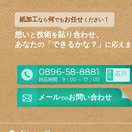
紙加工
何
お任せ
！
なら
でも
ください
想い
技術
貼り合わせ、
と
を
あなた
「できるかな？」
の
に応えま
0896-58-8881
担
石川
当
対応時間 9：00 ～ 17：00
メール
お問い合わせ
での