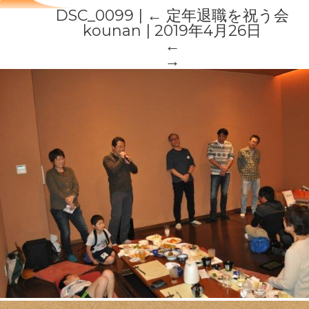
DSC_0099
|
←
定年退職を祝う会
kounan
|
2019年4月26日
←
→