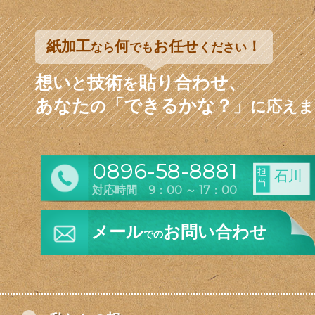
紙加工
何
お任せ
！
なら
でも
ください
想い
技術
貼り合わせ、
と
を
あなた
「できるかな？」
の
に応えま
0896-58-8881
担
石川
当
対応時間 9：00 ～ 17：00
メール
お問い合わせ
での