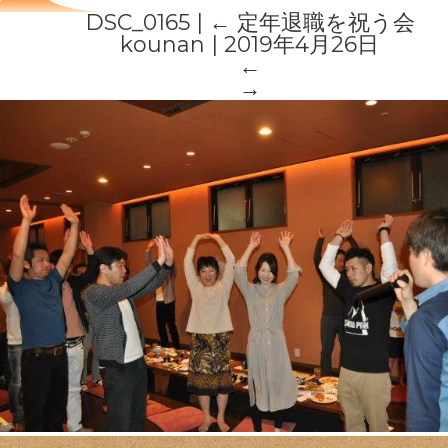
DSC_0165
|
←
定年退職を祝う会
kounan
|
2019年4月26日
←
→