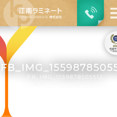
FB_IMG_15598785055