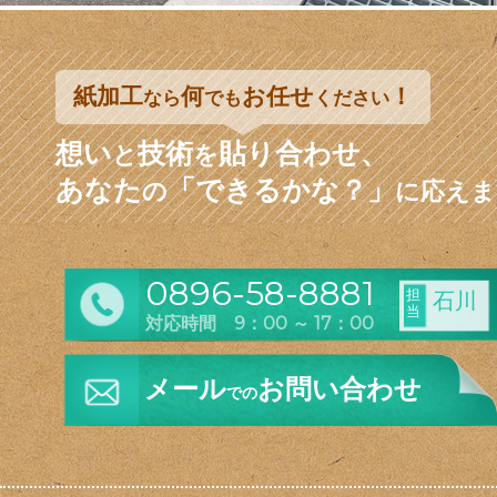
紙加工
何
お任せ
！
なら
でも
ください
想い
技術
貼り合わせ、
と
を
あなた
「できるかな？」
の
に応えま
0896-58-8881
担
石川
当
対応時間 9：00 ～ 17：00
メール
お問い合わせ
での