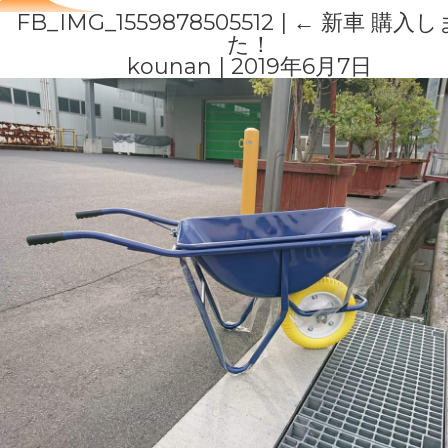
FB_IMG_1559878505512
|
←
新車 購入し
た！
kounan
|
2019年6月7日