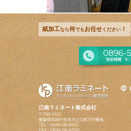
紙加工
何
お任せ
！
なら
でも
ください
0896-5
対応時間 9：0
江南ラミネート株式会社
〒799-0101
愛媛県四国中央市川之江町379番地
TEL :
0896-58-8881
FAX : 0896-58-8790