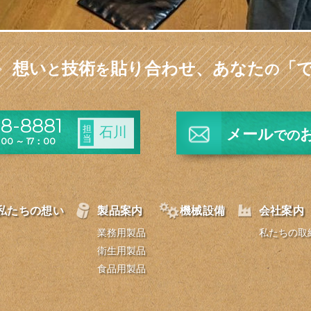
想い
技術
貼り合わせ、
あなた
「
と
を
の
8-8881
担
石川
メール
での
当
0 ～ 17：00
私たちの想い
製品案内
機械設備
会社案内
業務用製品
私たちの取
衛生用製品
食品用製品