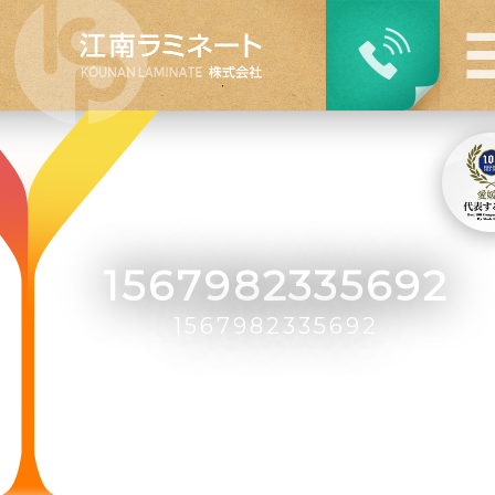
1567982335692