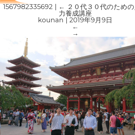
1567982335692
|
←
２０代３０代のための
力養成講座
kounan
|
2019年9月9日
←
→