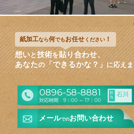
紙加工
何
お任せ
！
なら
でも
ください
想い
技術
貼り合わせ、
と
を
あなた
「できるかな？」
の
に応えま
0896-58-8881
担
石川
当
対応時間 9：00 ～ 17：00
メール
お問い合わせ
での