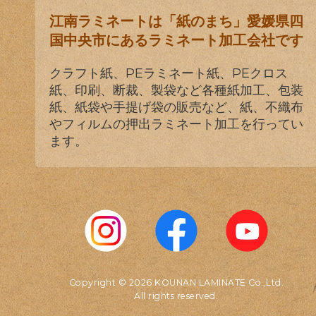
江南ラミネートは「紙のまち」愛媛県四
国中央市にあるラミネート加工会社です
クラフト紙、PEラミネート紙、PEクロス
紙、印刷、断裁、製袋など各種紙加工、包装
紙、紙袋や手提げ袋の販売など、紙、不織布
やフィルムの押出ラミネート加工を行ってい
ます。
Copyright © 2026 KOUNAN LAMINATE Co.,Ltd.
All rights reserved.