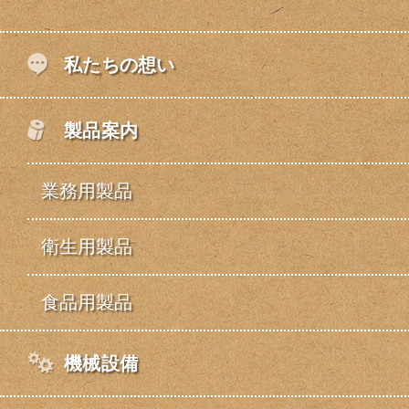
私たちの想い
製品案内
業務用製品
衛生用製品
食品用製品
機械設備