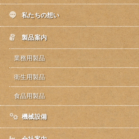
私たちの想い
製品案内
業務用製品
衛生用製品
食品用製品
機械設備