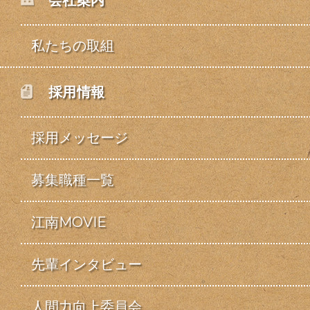
会社案内
私たちの取組
採用情報
採用メッセージ
募集職種一覧
江南MOVIE
先輩インタビュー
人間力向上委員会