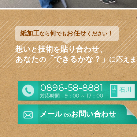
紙加工
何
お任せ
！
なら
でも
ください
想い
技術
貼り合わせ、
と
を
あなた
「できるかな？」
の
に応えま
0896-58-8881
担
石川
当
対応時間 9：00 ～ 17：00
メール
お問い合わせ
での