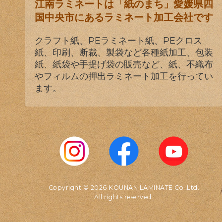
江南ラミネートは「紙のまち」愛媛県四
国中央市にあるラミネート加工会社です
クラフト紙、PEラミネート紙、PEクロス
紙、印刷、断裁、製袋など各種紙加工、包装
紙、紙袋や手提げ袋の販売など、紙、不織布
やフィルムの押出ラミネート加工を行ってい
ます。
Copyright © 2026 KOUNAN LAMINATE Co.,Ltd.
All rights reserved.