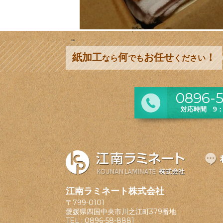
紙加工
何
お任せ
！
なら
でも
ください
0896-5
対応時間 9：0
江南ラミネート株式会社
〒799-0101
愛媛県四国中央市川之江町379番地
TEL :
0896-58-8881