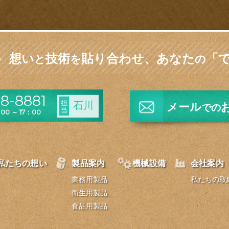
想い
技術
貼り合わせ、
あなた
「
と
を
の
8-8881
担
石川
メール
での
当
0 ～ 17：00
私たちの想い
製品案内
機械設備
会社案内
業務用製品
私たちの取
衛生用製品
食品用製品