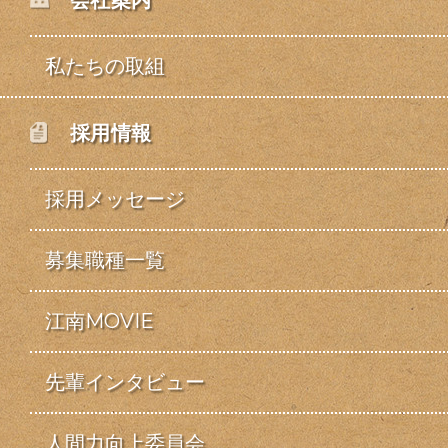
会社案内
私たちの取組
採用情報
採用メッセージ
募集職種一覧
江南MOVIE
先輩インタビュー
人間力向上委員会