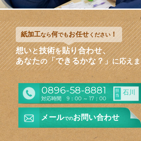
紙加工
何
お任せ
！
なら
でも
ください
想い
技術
貼り合わせ、
と
を
あなた
「できるかな？」
の
に応えま
0896-58-8881
担
石川
当
対応時間 9：00 ～ 17：00
メール
お問い合わせ
での