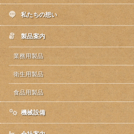
私たちの想い
製品案内
業務用製品
衛生用製品
食品用製品
機械設備