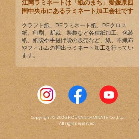
江南ラミネートは「紙のまち」愛媛県四
国中央市にあるラミネート加工会社です
クラフト紙、PEラミネート紙、PEクロス
紙、印刷、断裁、製袋など各種紙加工、包装
紙、紙袋や手提げ袋の販売など、紙、不織布
やフィルムの押出ラミネート加工を行ってい
ます。
Copyright © 2026 KOUNAN LAMINATE Co.,Ltd.
All rights reserved.