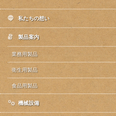
私たちの想い
製品案内
業務用製品
衛生用製品
食品用製品
機械設備