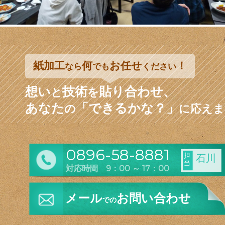
紙加工
何
お任せ
！
なら
でも
ください
想い
技術
貼り合わせ、
と
を
あなた
「できるかな？」
の
に応えま
0896-58-8881
担
石川
当
対応時間 9：00 ～ 17：00
メール
お問い合わせ
での