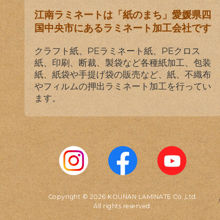
江南ラミネートは「紙のまち」愛媛県四
国中央市にあるラミネート加工会社です
クラフト紙、PEラミネート紙、PEクロス
紙、印刷、断裁、製袋など各種紙加工、包装
紙、紙袋や手提げ袋の販売など、紙、不織布
やフィルムの押出ラミネート加工を行ってい
ます。
Copyright © 2026 KOUNAN LAMINATE Co.,Ltd.
All rights reserved.