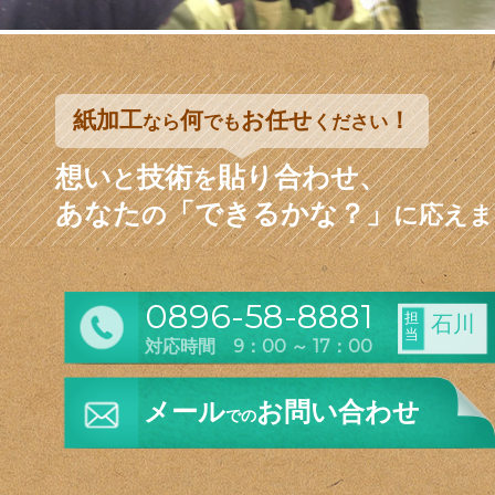
紙加工
何
お任せ
！
なら
でも
ください
想い
技術
貼り合わせ、
と
を
あなた
「できるかな？」
の
に応えま
0896-58-8881
担
石川
当
対応時間 9：00 ～ 17：00
メール
お問い合わせ
での