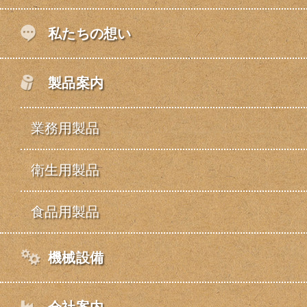
私たちの想い
製品案内
業務用製品
衛生用製品
食品用製品
機械設備