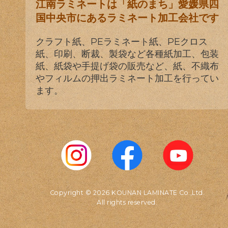
江南ラミネートは「紙のまち」愛媛県四
国中央市にあるラミネート加工会社です
クラフト紙、PEラミネート紙、PEクロス
紙、印刷、断裁、製袋など各種紙加工、包装
紙、紙袋や手提げ袋の販売など、紙、不織布
やフィルムの押出ラミネート加工を行ってい
ます。
Copyright © 2026 KOUNAN LAMINATE Co.,Ltd.
All rights reserved.