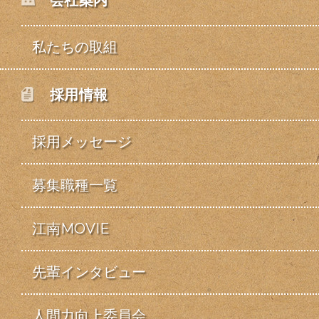
会社案内
私たちの取組
採用情報
採用メッセージ
募集職種一覧
江南MOVIE
先輩インタビュー
人間力向上委員会