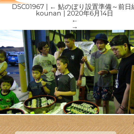
DSC01967
|
←
鮎のぼり設置準備～前日
kounan
|
2020年6月14日
←
→