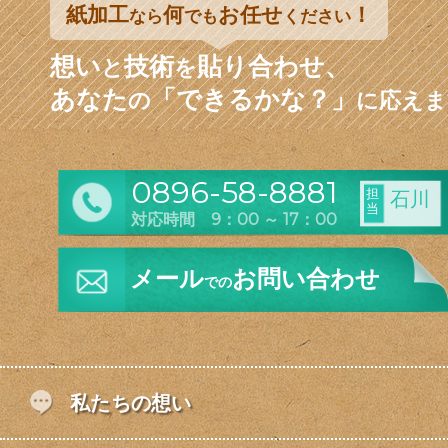
紙加工
何
お任せ
！
なら
でも
ください
想い
技術
貼り合わせ、
と
を
あなた
「できるかな？」
の
に応えま
0896-58-8881
担
石川
当
対応時間 9：00 ～ 17：00
メール
お問い合わせ
での
私たちの想い