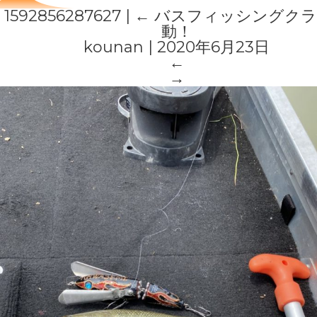
1592856287627
|
←
バスフィッシングクラ
動！
kounan
|
2020年6月23日
←
→