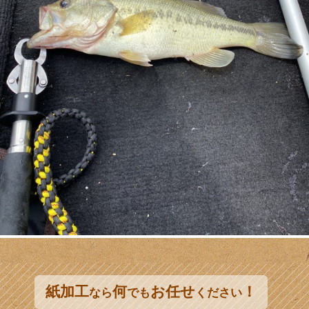
紙加工
何
お任せ
！
なら
でも
ください