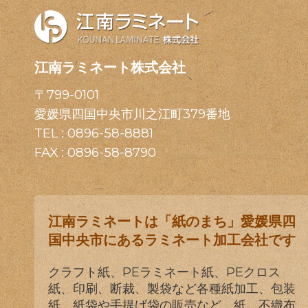
江南ラミネート株式会社
〒799-0101
愛媛県四国中央市川之江町379番地
TEL :
0896-58-8881
FAX : 0896-58-8790
江南ラミネートは「紙のまち」愛媛県四
国中央市にあるラミネート加工会社です
クラフト紙、PEラミネート紙、PEクロス
紙、印刷、断裁、製袋など各種紙加工、包装
紙、紙袋や手提げ袋の販売など、紙、不織布