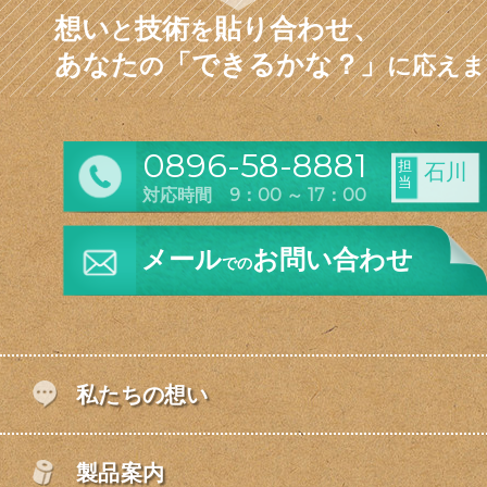
想い
技術
貼り合わせ、
と
を
あなた
「できるかな？」
の
に応えま
0896-58-8881
担
石川
当
対応時間 9：00 ～ 17：00
メール
お問い合わせ
での
私たちの想い
製品案内