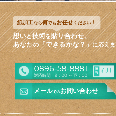
紙加工
何
お任せ
！
なら
でも
ください
想い
技術
貼り合わせ、
と
を
あなた
「できるかな？」
の
に応えま
0896-58-8881
担
石川
当
対応時間 9：00 ～ 17：00
メール
お問い合わせ
での