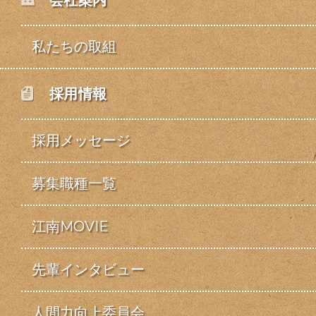
会社案内
私たちの取組
採用情報
採用メッセージ
募集職種一覧
江南MOVIE
先輩インタビュー
人間力向上委員会