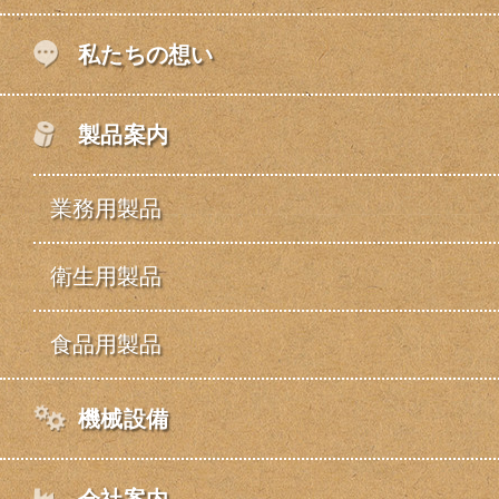
私たちの想い
製品案内
業務用製品
衛生用製品
食品用製品
機械設備