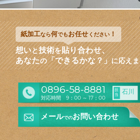
紙加工
何
お任せ
！
なら
でも
ください
想い
技術
貼り合わせ、
と
を
あなた
「できるかな？」
の
に応えま
0896-58-8881
担
石川
当
対応時間 9：00 ～ 17：00
メール
お問い合わせ
での