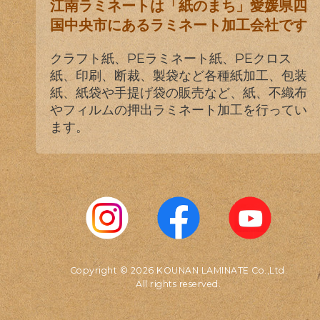
江南ラミネートは「紙のまち」愛媛県四
国中央市にあるラミネート加工会社です
クラフト紙、PEラミネート紙、PEクロス
紙、印刷、断裁、製袋など各種紙加工、包装
紙、紙袋や手提げ袋の販売など、紙、不織布
やフィルムの押出ラミネート加工を行ってい
ます。
Copyright © 2026 KOUNAN LAMINATE Co.,Ltd.
All rights reserved.