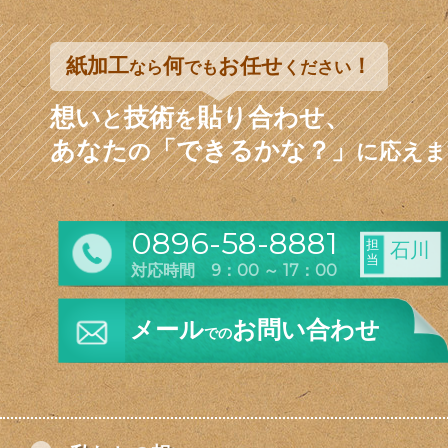
紙加工
何
お任せ
！
なら
でも
ください
想い
技術
貼り合わせ、
と
を
あなた
「できるかな？」
の
に応えま
0896-58-8881
担
石川
当
対応時間 9：00 ～ 17：00
メール
お問い合わせ
での