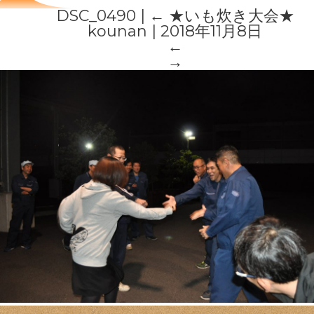
DSC_0490
|
←
★いも炊き大会★
kounan
|
2018年11月8日
←
→