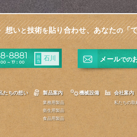
想い
技術
貼り合わせ、
あなた
「
と
を
の
8-8881
担
石川
メール
での
当
0 ～ 17：00
私たちの想い
製品案内
機械設備
会社案内
業務用製品
私たちの取
衛生用製品
食品用製品