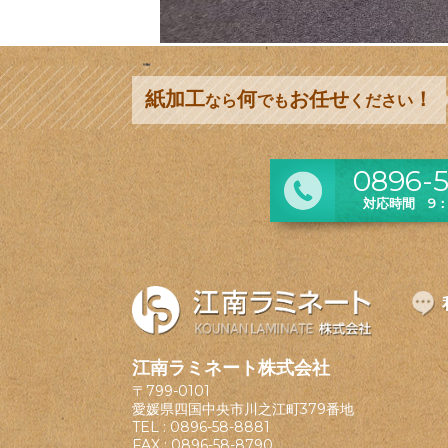
紙加工
何
お任せ
！
なら
でも
ください
0896-5
対応時間 9：0
江南ラミネート株式会社
〒799-0101
愛媛県四国中央市川之江町379番地
TEL :
0896-58-8881
FAX : 0896-58-8790