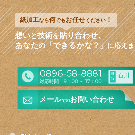
紙加工
何
お任せ
！
なら
でも
ください
想い
技術
貼り合わせ、
と
を
あなた
「できるかな？」
の
に応えま
0896-58-8881
担
石川
当
対応時間 9：00 ～ 17：00
メール
お問い合わせ
での