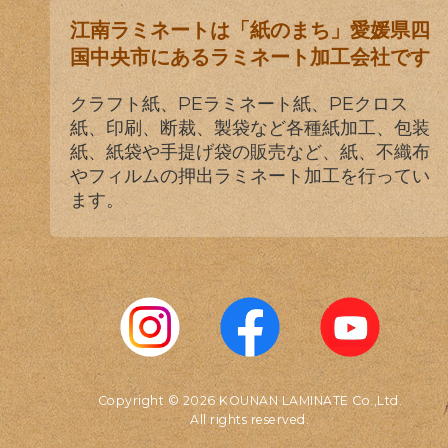
江南ラミネートは「紙のまち」愛媛県四
国中央市にあるラミネート加工会社です
クラフト紙、PEラミネート紙、PEクロス
紙、印刷、断裁、製袋など各種紙加工、包装
紙、紙袋や手提げ袋の販売など、紙、不織布
やフィルムの押出ラミネート加工を行ってい
ます。
Copyright © 2026 KOUNAN LAMINATE Co.,Ltd.
All rights reserved.