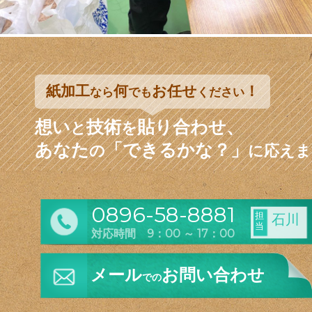
紙加工
何
お任せ
！
なら
でも
ください
想い
技術
貼り合わせ、
と
を
あなた
「できるかな？」
の
に応えま
0896-58-8881
担
石川
当
対応時間 9：00 ～ 17：00
メール
お問い合わせ
での