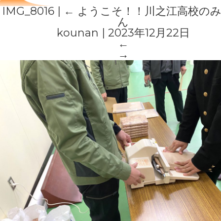
IMG_8016
|
←
ようこそ！！川之江高校の
ん
kounan
|
2023年12月22日
←
→