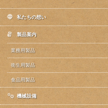
私たちの想い
製品案内
業務用製品
衛生用製品
食品用製品
機械設備