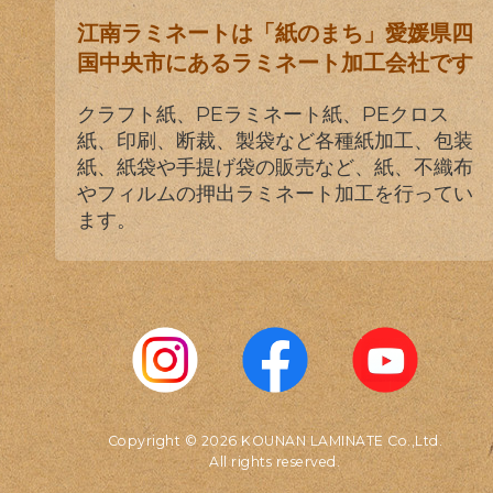
江南ラミネートは「紙のまち」愛媛県四
国中央市にあるラミネート加工会社です
クラフト紙、PEラミネート紙、PEクロス
紙、印刷、断裁、製袋など各種紙加工、包装
紙、紙袋や手提げ袋の販売など、紙、不織布
やフィルムの押出ラミネート加工を行ってい
ます。
Copyright © 2026 KOUNAN LAMINATE Co.,Ltd.
All rights reserved.