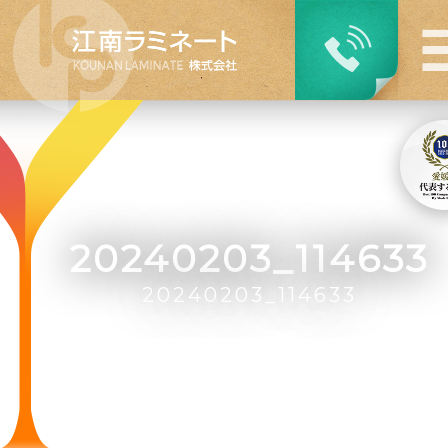
20240203_114633