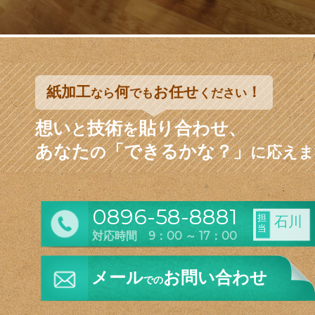
紙加工
何
お任せ
！
なら
でも
ください
想い
技術
貼り合わせ、
と
を
あなた
「できるかな？」
の
に応えま
0896-58-8881
担
石川
当
対応時間 9：00 ～ 17：00
メール
お問い合わせ
での