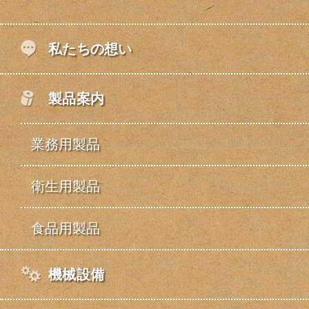
私たちの想い
製品案内
業務用製品
衛生用製品
食品用製品
機械設備