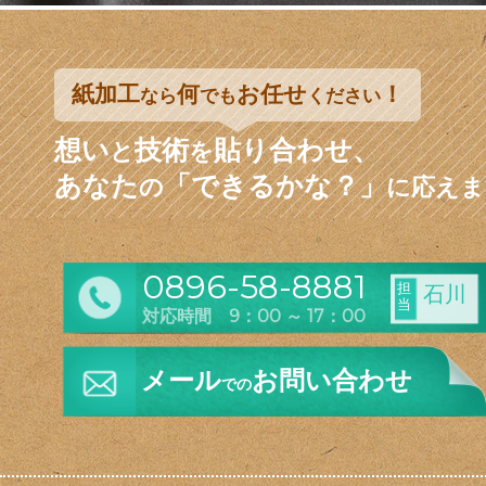
紙加工
何
お任せ
！
なら
でも
ください
想い
技術
貼り合わせ、
と
を
あなた
「できるかな？」
の
に応えま
0896-58-8881
担
石川
当
対応時間 9：00 ～ 17：00
メール
お問い合わせ
での