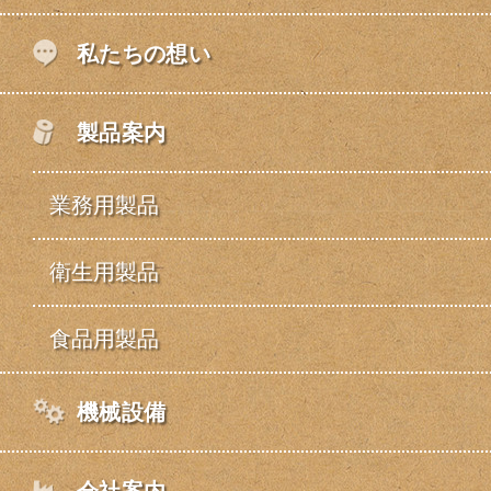
私たちの想い
製品案内
業務用製品
衛生用製品
食品用製品
機械設備