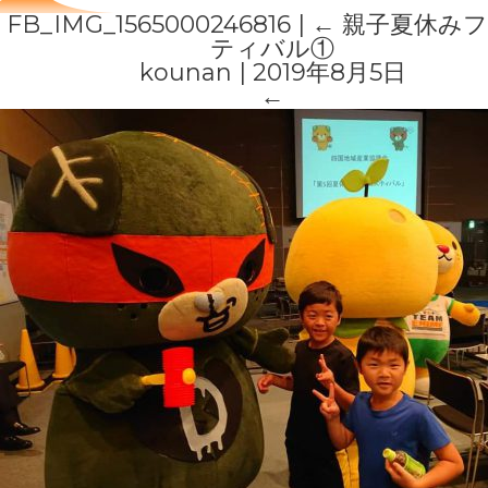
FB_IMG_1565000246816
|
←
親子夏休み
ティバル①
kounan
|
2019年8月5日
←