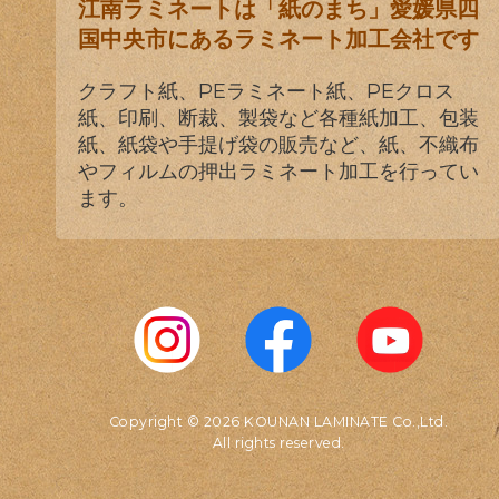
江南ラミネートは「紙のまち」愛媛県四
国中央市にあるラミネート加工会社です
クラフト紙、PEラミネート紙、PEクロス
紙、印刷、断裁、製袋など各種紙加工、包装
紙、紙袋や手提げ袋の販売など、紙、不織布
やフィルムの押出ラミネート加工を行ってい
ます。
Copyright © 2026 KOUNAN LAMINATE Co.,Ltd.
All rights reserved.