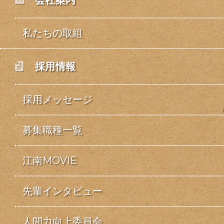
会社案内
私たちの取組
採用情報
採用メッセージ
募集職種一覧
江南MOVIE
先輩インタビュー
人間力向上委員会