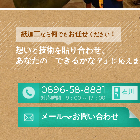
紙加工
何
お任せ
！
なら
でも
ください
想い
技術
貼り合わせ、
と
を
あなた
「できるかな？」
の
に応えま
0896-58-8881
担
石川
当
対応時間 9：00 ～ 17：00
メール
お問い合わせ
での