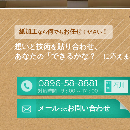
紙加工
何
お任せ
！
なら
でも
ください
想い
技術
貼り合わせ、
と
を
あなた
「できるかな？」
の
に応えま
0896-58-8881
担
石川
当
対応時間 9：00 ～ 17：00
メール
お問い合わせ
での