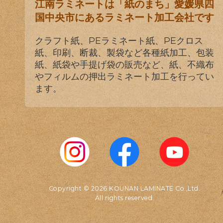
江南ラミネートは「紙のまち」愛媛県四
国中央市にあるラミネート加工会社です
クラフト紙、PEラミネート紙、PEクロス
紙、印刷、断裁、製袋など各種紙加工、包装
紙、紙袋や手提げ袋の販売など、紙、不織布
やフィルムの押出ラミネート加工を行ってい
ます。
Copyright © 2026 KOUNAN LAMINATE Co.,Ltd.
All rights reserved.