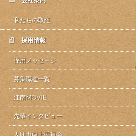
会社案内
私たちの取組
採用情報
採用メッセージ
募集職種一覧
江南MOVIE
先輩インタビュー
人間力向上委員会