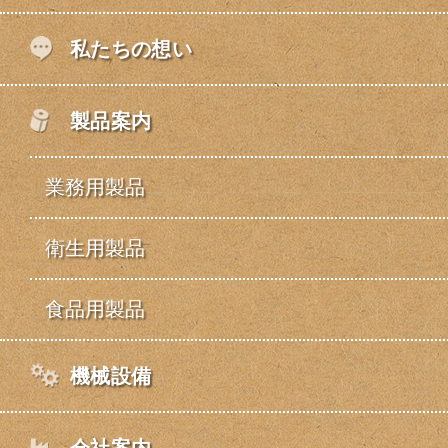
私たちの想い
製品案内
業務用製品
衛生用製品
食品用製品
機械設備