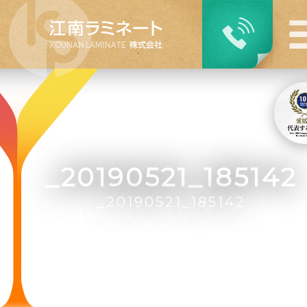
_20190521_185142