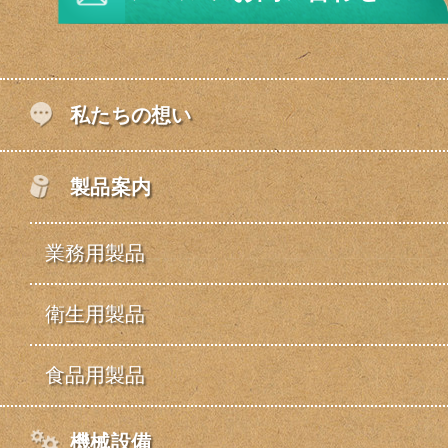
私たちの想い
製品案内
業務用製品
衛生用製品
食品用製品
機械設備