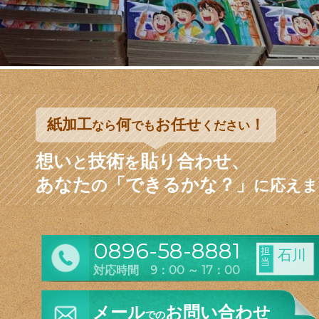
紙加工
何
お任せ
！
なら
でも
ください
想い
技術
貼り合わせ、
と
を
あなた
「できるかな？」
の
に応えま
0896-58-8881
担
石川
当
対応時間 9：00 ～ 17：00
メール
お問い合わせ
での