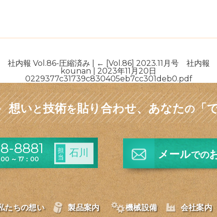
社内報 Vol.86-圧縮済み
|
←
[Vol.86] 2023.11月号 社内報
kounan
|
2023年11月20日
0229377c31739c830405eb7cc301deb0.pdf
想い
技術
貼り合わせ、
あなた
「
と
を
の
8-8881
担
石川
メール
での
当
0 ～ 17：00
私たちの想い
製品案内
機械設備
会社案内