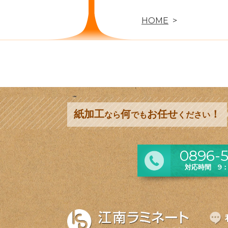
HOME
紙加工
何
お任せ
！
なら
でも
ください
0896-5
対応時間 9：0