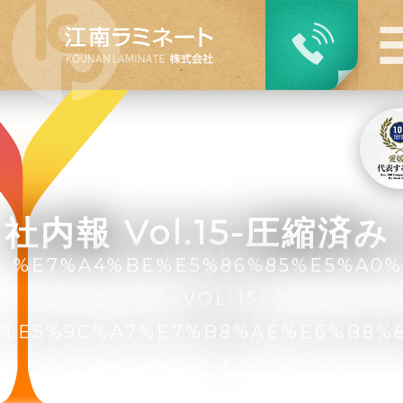
社内報 Vol.15-圧縮済み (