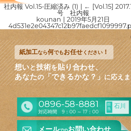
社内報 Vol.15-圧縮済み (1)
|
←
[Vol.15] 2017
号 社内報
kounan
|
2019年5月21日
4d531e2e04347c12b97faedcf1099997.p
紙加工
何
お任せ
！
なら
でも
ください
想い
技術
貼り合わせ、
と
を
あなた
「できるかな？」
の
に応えま
0896-58-8881
担
石川
当
対応時間 9：00 ～ 17：00
メール
お問い合わせ
での