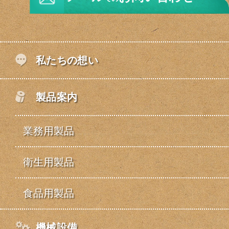
私たちの想い
製品案内
業務用製品
衛生用製品
食品用製品
機械設備