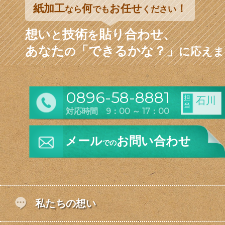
紙加工
何
お任せ
！
なら
でも
ください
想い
技術
貼り合わせ、
と
を
あなた
「できるかな？」
の
に応えま
0896-58-8881
担
石川
当
対応時間 9：00 ～ 17：00
メール
お問い合わせ
での
私たちの想い