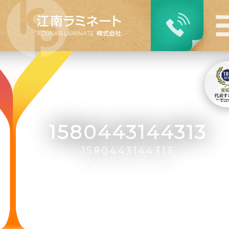
1580443144313