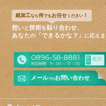
紙加工
何
お任せ
！
なら
でも
ください
想い
技術
貼り合わせ、
と
を
あなた
「できるかな？」
の
に応えま
0896-58-8881
担
石川
当
対応時間 9：00 ～ 17：00
メール
お問い合わせ
での