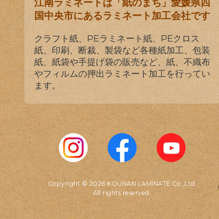
江南ラミネートは「紙のまち」愛媛県四
国中央市にあるラミネート加工会社です
クラフト紙、PEラミネート紙、PEクロス
紙、印刷、断裁、製袋など各種紙加工、包装
紙、紙袋や手提げ袋の販売など、紙、不織布
やフィルムの押出ラミネート加工を行ってい
ます。
Copyright © 2026 KOUNAN LAMINATE Co.,Ltd.
All rights reserved.