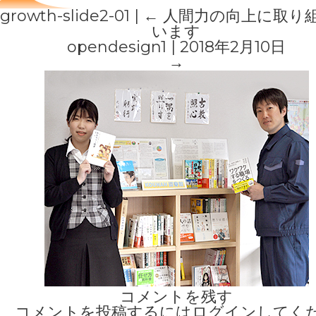
growth-slide2-01
|
←
人間力の向上に取り
います
opendesign1
|
2018年2月10日
→
コメントを残す
コメントを投稿するには
ログイン
してく