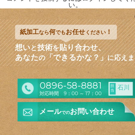
い。
紙加工
何
お任せ
！
なら
でも
ください
想い
技術
貼り合わせ、
と
を
あなた
「できるかな？」
の
に応えま
0896-58-8881
担
石川
当
対応時間 9：00 ～ 17：00
メール
お問い合わせ
での