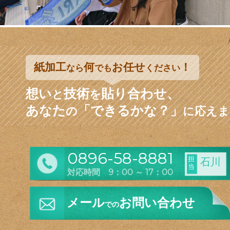
紙加工
何
お任せ
！
なら
でも
ください
想い
技術
貼り合わせ、
と
を
あなた
「できるかな？」
の
に応えま
0896-58-8881
担
石川
当
対応時間 9：00 ～ 17：00
メール
お問い合わせ
での