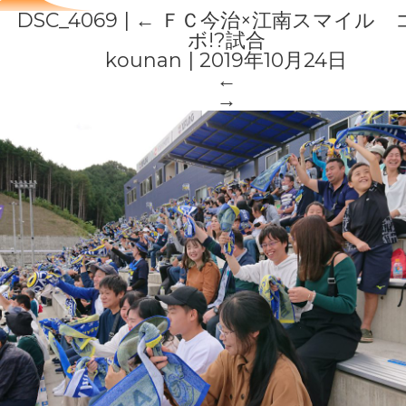
DSC_4069
|
←
ＦＣ今治×江南スマイル 
ボ!?試合
kounan
|
2019年10月24日
←
→