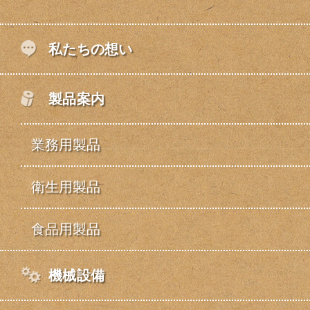
私たちの想い
製品案内
業務用製品
衛生用製品
食品用製品
機械設備