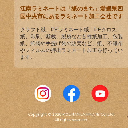
江南ラミネートは「紙のまち」愛媛県四
国中央市にあるラミネート加工会社です
クラフト紙、PEラミネート紙、PEクロス
紙、印刷、断裁、製袋など各種紙加工、包装
紙、紙袋や手提げ袋の販売など、紙、不織布
やフィルムの押出ラミネート加工を行ってい
ます。
Copyright © 2026 KOUNAN LAMINATE Co.,Ltd.
All rights reserved.