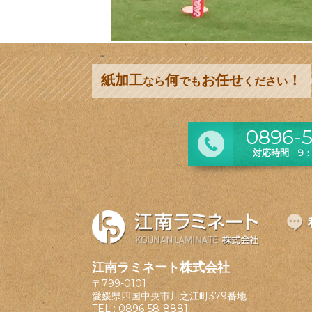
紙加工
何
お任せ
！
なら
でも
ください
0896-5
対応時間 9：0
江南ラミネート株式会社
〒799-0101
愛媛県四国中央市川之江町379番地
TEL :
0896-58-8881