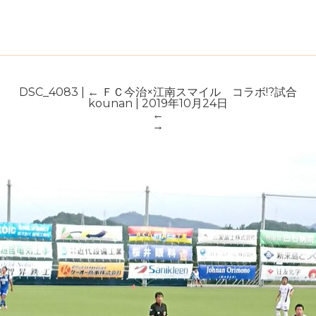
DSC_4083
|
←
ＦＣ今治×江南スマイル コラボ!?試合
kounan
|
2019年10月24日
←
→