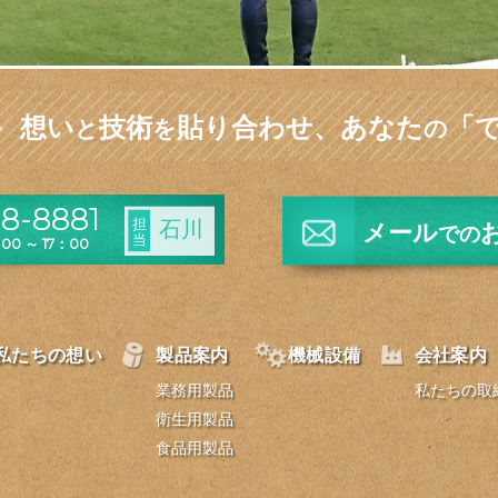
想い
技術
貼り合わせ、
あなた
「
と
を
の
8-8881
担
石川
メール
での
当
0 ～ 17：00
私たちの想い
製品案内
機械設備
会社案内
業務用製品
私たちの取
衛生用製品
食品用製品