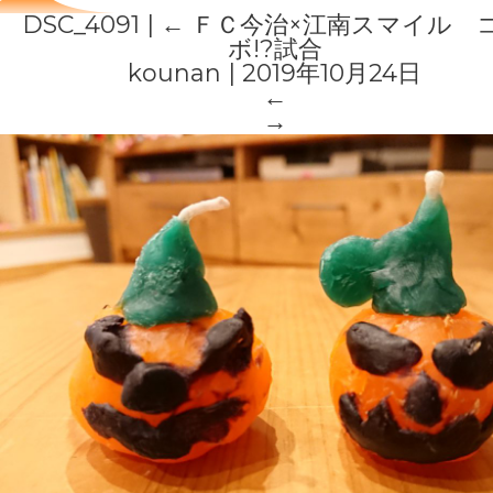
DSC_4091
|
←
ＦＣ今治×江南スマイル 
ボ!?試合
kounan
|
2019年10月24日
←
→