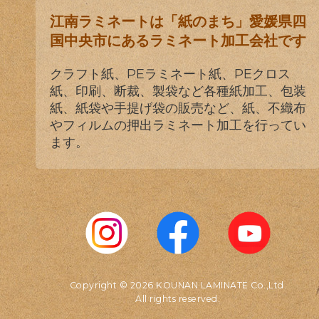
江南ラミネートは「紙のまち」愛媛県四
国中央市にあるラミネート加工会社です
クラフト紙、PEラミネート紙、PEクロス
紙、印刷、断裁、製袋など各種紙加工、包装
紙、紙袋や手提げ袋の販売など、紙、不織布
やフィルムの押出ラミネート加工を行ってい
ます。
Copyright © 2026 KOUNAN LAMINATE Co.,Ltd.
All rights reserved.