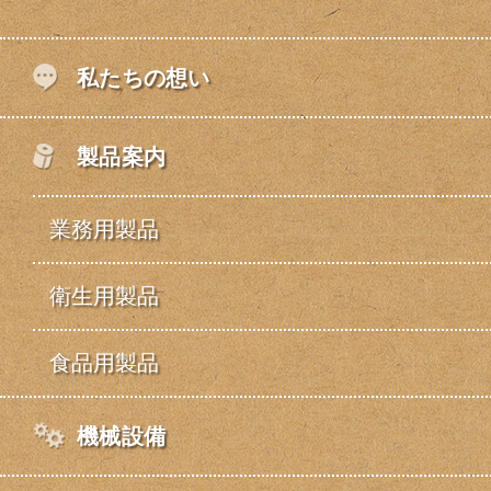
私たちの想い
製品案内
業務用製品
衛生用製品
食品用製品
機械設備