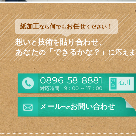
紙加工
何
お任せ
！
なら
でも
ください
想い
技術
貼り合わせ、
と
を
あなた
「できるかな？」
の
に応えま
0896-58-8881
担
石川
当
対応時間 9：00 ～ 17：00
メール
お問い合わせ
での