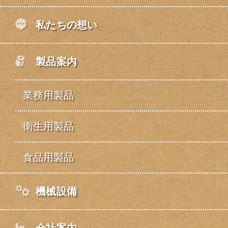
私たちの想い
製品案内
業務用製品
衛生用製品
食品用製品
機械設備