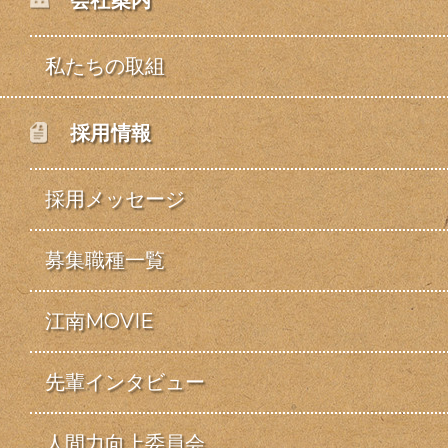
会社案内
私たちの取組
採用情報
採用メッセージ
募集職種一覧
江南MOVIE
先輩インタビュー
人間力向上委員会