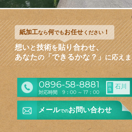
紙加工
何
お任せ
！
なら
でも
ください
想い
技術
貼り合わせ、
と
を
あなた
「できるかな？」
の
に応えま
0896-58-8881
担
石川
当
対応時間 9：00 ～ 17：00
メール
お問い合わせ
での