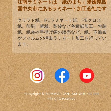
江南ラミネートは「紙のまち」愛媛県四
国中央市にあるラミネート加工会社です
クラフト紙、PEラミネート紙、PEクロス
紙、印刷、断裁、製袋など各種紙加工、包装
紙、紙袋や手提げ袋の販売など、紙、不織布
やフィルムの押出ラミネート加工を行ってい
ます。
Copyright © 2026 KOUNAN LAMINATE Co.,Ltd.
All rights reserved.