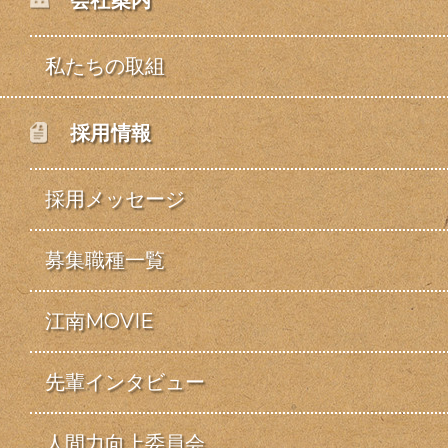
会社案内
私たちの取組
採用情報
採用メッセージ
募集職種一覧
江南MOVIE
先輩インタビュー
人間力向上委員会