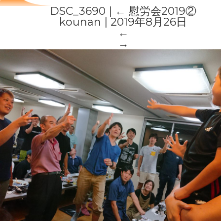
DSC_3690
|
←
慰労会2019②
kounan
|
2019年8月26日
←
→