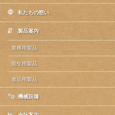
私たちの想い
製品案内
業務用製品
衛生用製品
食品用製品
機械設備