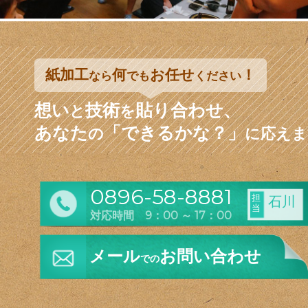
紙加工
何
お任せ
！
なら
でも
ください
想い
技術
貼り合わせ、
と
を
あなた
「できるかな？」
の
に応えま
0896-58-8881
担
石川
当
対応時間 9：00 ～ 17：00
メール
お問い合わせ
での