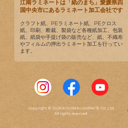
江南ラミネートは「紙のまち」愛媛県四
国中央市にあるラミネート加工会社です
クラフト紙、PEラミネート紙、PEクロス
紙、印刷、断裁、製袋など各種紙加工、包装
紙、紙袋や手提げ袋の販売など、紙、不織布
やフィルムの押出ラミネート加工を行ってい
ます。
Copyright © 2026 KOUNAN LAMINATE Co.,Ltd.
All rights reserved.