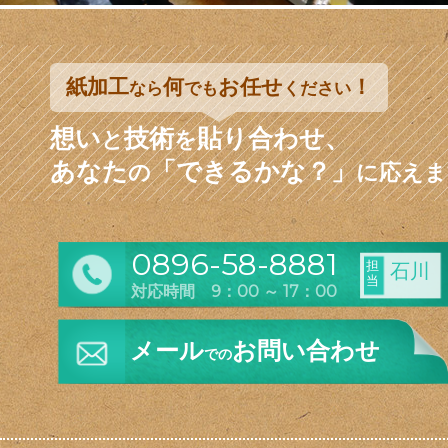
紙加工
何
お任せ
！
なら
でも
ください
想い
技術
貼り合わせ、
と
を
あなた
「できるかな？」
の
に応えま
0896-58-8881
担
石川
当
対応時間 9：00 ～ 17：00
メール
お問い合わせ
での